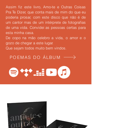
Assim fiz este livro, Amo-te e Outras Coisas
Pra Te Dizer, que conta mais de mim do que eu
poderia prosar, com este disco que não é de
um cantor mas de um intérprete de fotografias
de uma vida. Convidei as pessoas certas para
esta minha casa.
De copo na mão celebro a vida, o amor e o
gozo de chegar a este lugar.
Que sejam todos muito bem vindos.
POEMAS DO ÁLBUM