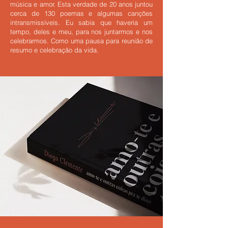
música e amor. Esta verdade de 20 anos juntou
cerca de 130 poemas e algumas canções
intransmissíveis. Eu sabia que haveria um
tempo, deles e meu, para nos juntarmos e nos
celebrarmos. Como uma pausa para reunião de
resumo e celebração da vida.