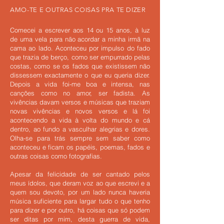
AMO-TE E OUTRAS COISAS PRA TE DIZER
Comecei a escrever aos 14 ou 15 anos, à luz
de uma vela para não acordar a minha irmã na
cama ao lado. Aconteceu por impulso do fado
que trazia de berço, como ser empurrado pelas
costas, como se os fados que existissem não
dissessem exactamente o que eu queria dizer.
Depois a vida foi-me boa e intensa, nas
canções como no amor, ser fadista. As
vivências davam versos e músicas que traziam
novas vivências e novos versos e lá foi
acontecendo a vida à volta do mundo e cá
dentro, ao fundo a vasculhar alegrias e dores.
Olha-se para trás sempre sem saber como
aconteceu e ficam os papéis, poemas, fados e
outras coisas como fotografias.​
Apesar da felicidade de ser cantado pelos
meus ídolos, que deram voz ao que escrevi e a
quem sou devoto, por um lado nunca haveria
música suficiente para largar tudo o que tenho
para dizer e por outro, há coisas que só podem
ser ditas por mim, desta guerra de vida,