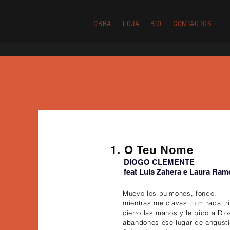
OBRA
LOJA
BIO
CONTACTOS
1. O Teu Nome
DIOGO CLEMENTE
feat Luis Zahera e Laura Ra
Muevo los pulmones, fondo,
mientras me clavas tu mirada tri
cierro las manos y le pido a Di
abandones ese lugar de angusti