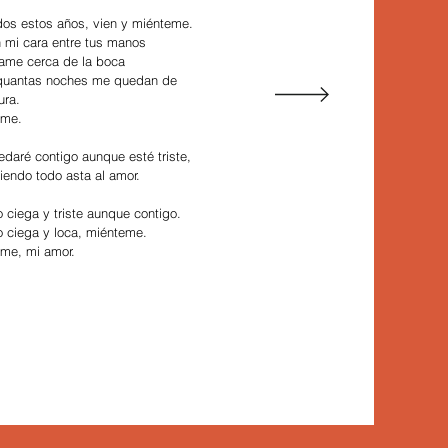
dos estos años, vien y miénteme.
 mi cara entre tus manos
ame cerca de la boca
quantas noches me quedan de
ura.
eme.
daré contigo aunque esté triste,
iendo todo asta al amor.
o ciega y triste aunque contigo.
o ciega y loca, miénteme.
me, mi amor.