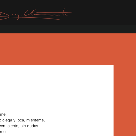
eme.
o ciega y loca, miénteme,
con talento, sin dudas.
eme.