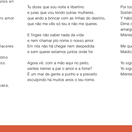
anos en
Tu dizes que sou noite e libertino
Por to
e juras que vou tendo outras mulheres,
Sostén
ro amor
que ando a brincar com as linhas do destino,
Y hábl
que não me vês só teu e não me queres.
Dime 
amarg
E finges não saber nada da vida
Miént
e nem chamar plo nome o nosso amor.
laceres
Em nós não há chegar nem despedida
Me que
e sem querer estamos juntos onde for.
Maldic
cómo
eso.
Agora vê, com a mão aqui no peito,
Yo sig
sentes tremer a par o amor e a fome?
Yo sig
É um mar de gente a punho e a preceito
Miénte
esculpindo há muitos anos o teu nome.
pasa,