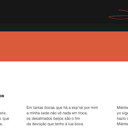
mos
Em tantas bocas que há a esp’rar por mim
Miént
ste,
a minha sede não vê nada em troca,
yo sig
os que
os desalmados beijos são o fim
hazlo 
a.
da devoção que tenho à tua boca.
Miént